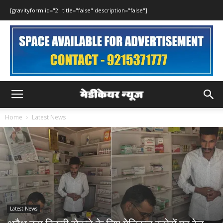
[gravityform id="2" title="false" description="false"]
Home
Latest News
Latest News