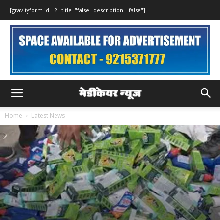
[gravityform id="2" title="false" description="false"]
Home
Latest News