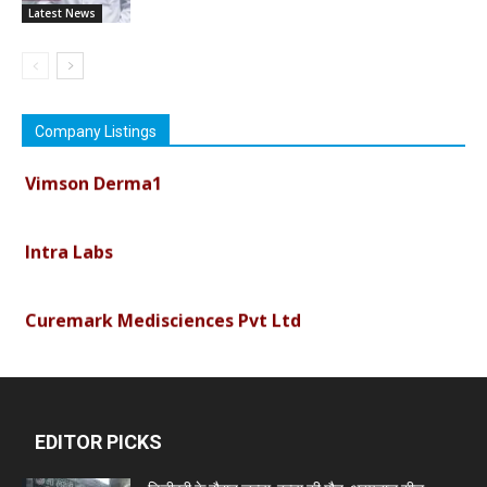
Latest News
Company Listings
Vimson Derma1
Intra Labs
Curemark Medisciences Pvt Ltd
Biolife Technologies
EDITOR PICKS
Dava India