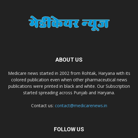
Zimalaya Drug Pvt. Ltd
Dr. Madhukar Pharmaceuticals (P) Ltd
Dr. D Pharma
ABOUT US
Dr. Alson Laboratories Private Limited
Medicare news started in 2002 from Rohtak, Haryana with its
colored publication even when other pharmaceutical news
Domagk Smith Labs Pvt Ltd
publications were printed in black and white. Our Subscription
started spreading across Punjab and Haryana.
Diya Healthcare Private Limited
Contact us:
contact@medicarenews.in
Divit Nutraceuticals Pvt. Ltd.
FOLLOW US