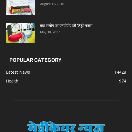
August 15, 2016
Zumentes Healthcare
दवा उद्योग पर एनपीपीए की ‘टेढ़ी नजर’
Digital Vision
May 10, 2017
Sat Jinda Kalyana Pharmacy
POPULAR CATEGORY
Carewell Ayurveda
Latest News
14428
Health
974
A.S. Pharmaceuticals
Zimalaya Drug Pvt. Ltd
Dr. Madhukar Pharmaceuticals (P) Ltd