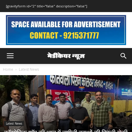
[gravityform id="2" title="false" description="false"]
Home
Latest News
Latest News