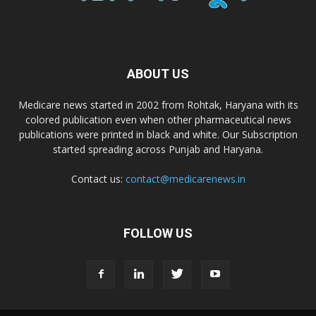
Dr. D Pharma
Dr. Alson Laboratories Private Limited
ABOUT US
Medicare news started in 2002 from Rohtak, Haryana with its
Domagk Smith Labs Pvt Ltd
colored publication even when other pharmaceutical news
publications were printed in black and white. Our Subscription
started spreading across Punjab and Haryana.
Diya Healthcare Private Limited
Contact us:
contact@medicarenews.in
Divit Nutraceuticals Pvt. Ltd.
FOLLOW US
Divine Savior Pvt Ltd
Divine Pharma