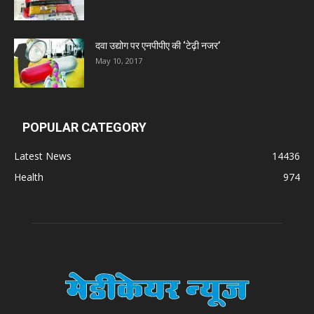
Zumentes Healthcare
दवा उद्योग पर एनपीपीए की ‘टेढ़ी नजर’
May 10, 2017
Digital Vision
Sat Jinda Kalyana Pharmacy
POPULAR CATEGORY
Latest News
14436
Carewell Ayurveda
Health
974
A.S. Pharmaceuticals
Zimalaya Drug Pvt. Ltd
Dr. Madhukar Pharmaceuticals (P) Ltd