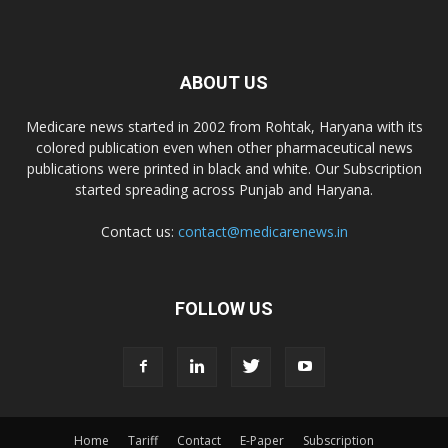
Dr. D Pharma
ABOUT US
Dr. Alson Laboratories Private Limited
Medicare news started in 2002 from Rohtak, Haryana with its
colored publication even when other pharmaceutical news
publications were printed in black and white. Our Subscription
Domagk Smith Labs Pvt Ltd
started spreading across Punjab and Haryana.
Contact us:
contact@medicarenews.in
Diya Healthcare Private Limited
Divit Nutraceuticals Pvt. Ltd.
FOLLOW US
Divine Savior Pvt Ltd
Divine Pharma
Home
Tariff
Contact
E-Paper
Subscription