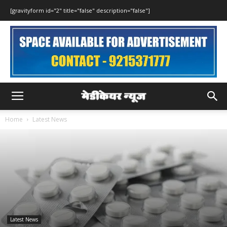
[gravityform id="2" title="false" description="false"]
Home
Latest News
Latest News