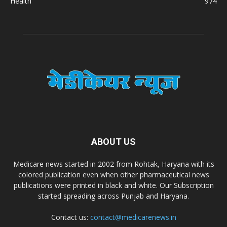
Health
974
A.S. Pharmaceuticals
Zimalaya Drug Pvt. Ltd
Dr. Madhukar Pharmaceuticals (P) Ltd
Dr. D Pharma
ABOUT US
Dr. Alson Laboratories Private Limited
Medicare news started in 2002 from Rohtak, Haryana with its
Domagk Smith Labs Pvt Ltd
colored publication even when other pharmaceutical news
publications were printed in black and white. Our Subscription
started spreading across Punjab and Haryana.
Diya Healthcare Private Limited
Contact us:
contact@medicarenews.in