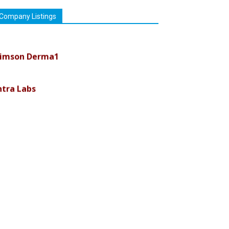
Company Listings
imson Derma1
ntra Labs
uremark Medisciences Pvt Ltd
iolife Technologies
ava India
nvision Pharma Limited