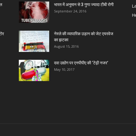
ाल
भारत में अनुमान से 3 गुणा ज्यादा टीबी रोगी
L
D
September 24, 2016
He
D
टोर
नेस्ले की व्यापारिक उड़ान को जेट एयरवेज
का झटका
D
August 15, 2016
दवा उद्योग पर एनपीपीए की ‘टेढ़ी नजर’
D
May 10, 2017
D
D
D