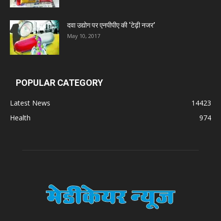
Zumentes Healthcare
दवा उद्योग पर एनपीपीए की ‘टेढ़ी नजर’
May 10, 2017
Digital Vision
Sat Jinda Kalyana Pharmacy
POPULAR CATEGORY
Carewell Ayurveda
Latest News
14423
Health
974
A.S. Pharmaceuticals
Zimalaya Drug Pvt. Ltd
Dr. Madhukar Pharmaceuticals (P) Ltd