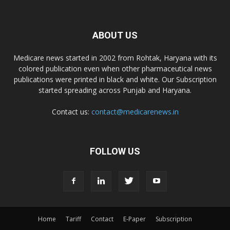
Dr. D Pharma
ABOUT US
Dr. Alson Laboratories Private Limited
Medicare news started in 2002 from Rohtak, Haryana with its
colored publication even when other pharmaceutical news
Domagk Smith Labs Pvt Ltd
publications were printed in black and white. Our Subscription
started spreading across Punjab and Haryana.
Diya Healthcare Private Limited
Contact us:
contact@medicarenews.in
Divit Nutraceuticals Pvt. Ltd.
FOLLOW US
Divine Savior Pvt Ltd
Divine Pharma
Home
Tariff
Contact
E-Paper
Subscription