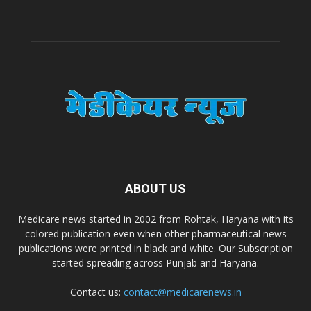
A.S. Pharmaceuticals
Zimalaya Drug Pvt. Ltd
Dr. Madhukar Pharmaceuticals (P) Ltd
Dr. D Pharma
ABOUT US
Dr. Alson Laboratories Private Limited
Medicare news started in 2002 from Rohtak, Haryana with its
colored publication even when other pharmaceutical news
publications were printed in black and white. Our Subscription
Domagk Smith Labs Pvt Ltd
started spreading across Punjab and Haryana.
Contact us:
contact@medicarenews.in
Diya Healthcare Private Limited