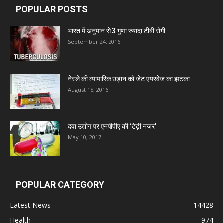
POPULAR POSTS
Leeford Healthcare Ltd
भारत में अनुमान से 3 गुणा ज्यादा टीबी रोगी
September 24, 2016
Admac Group Companies
नेस्ले की व्यापारिक उड़ान को जेट एयरवेज का झटका
Deep Shree Pharmaceuticals
August 15, 2016
Zumentes Healthcare
दवा उद्योग पर एनपीपीए की ‘टेढ़ी नजर’
May 10, 2017
Digital Vision
POPULAR CATEGORY
Sat Jinda Kalyana Pharmacy
Latest News
14428
Carewell Ayurveda
Health
974