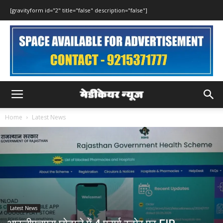
[gravityform id="2" title="false" description="false"]
Home
Latest News
Latest News