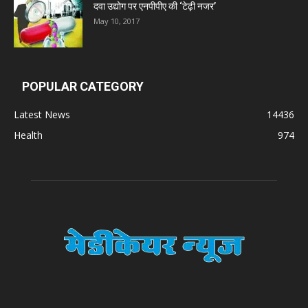
दवा उद्योग पर एनपीपीए की ‘टेढ़ी नजर’
May 10, 2017
Digital Vision
Sat Jinda Kalyana Pharmacy
POPULAR CATEGORY
Latest News
14436
Carewell Ayurveda
Health
974
A.S. Pharmaceuticals
Zimalaya Drug Pvt. Ltd
Dr. Madhukar Pharmaceuticals (P) Ltd
Dr. D Pharma