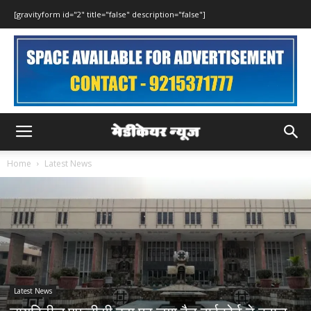
[gravityform id="2" title="false" description="false"]
Home
Latest News
Latest News