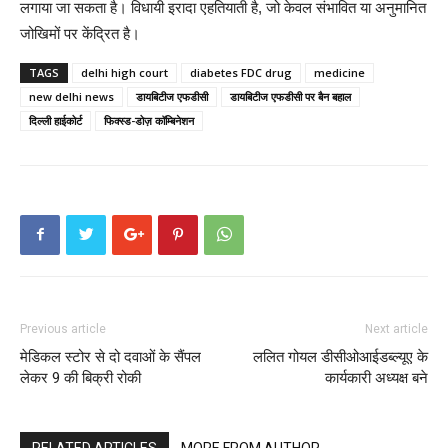
लगाया जा सकता है। विधायी इरादा एहतियाती है, जो केवल संभावित या अनुमानित
जोखिमों पर केंद्रित है।
TAGS
delhi high court
diabetes FDC drug
medicine
new delhi news
डायबिटीज एफडीसी
डायबिटीज एफडीसी पर बैन बहाल
दिल्ली हाईकोर्ट
फिक्स्ड-डोज़ कॉम्बिनेशन
Previous article
Next article
मेडिकल स्टोर से दो दवाओं के सैंपल
ललित गोयल डीसीओआईडब्ल्यूए के
लेकर 9 की बिक्री रोकी
कार्यकारी अध्यक्ष बने
RELATED ARTICLES
MORE FROM AUTHOR