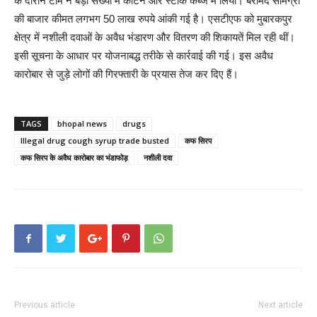
के दौरान टीम ने बड़ी संख्या में कार्टन और स्टॉक कब्जे में लिया। बरामद सामग्री
की बाजार कीमत लगभग 50 लाख रुपये आंकी गई है। एसटीएफ को मुबारकपुर
क्षेत्र में नशीली दवाओं के अवैध भंडारण और वितरण की शिकायतें मिल रही थीं।
इसी सूचना के आधार पर योजनाबद्ध तरीके से कार्रवाई की गई। इस अवैध
कारोबार से जुड़े लोगों की गिरफ्तारी के प्रयास तेज कर दिए हैं।
TAGS
bhopal news
drugs
Illegal drug cough syrup trade busted
कफ सिरप
कफ सिरप के अवैध कारोबार का भंडाफोड़
नशीली दवा
Previous article
Next article