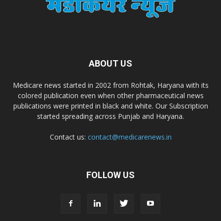
Dr. Madhukar Pharmaceuticals (P) Ltd
Dr. D Pharma
ABOUT US
Dr. Alson Laboratories Private Limited
Medicare news started in 2002 from Rohtak, Haryana with its
colored publication even when other pharmaceutical news
Domagk Smith Labs Pvt Ltd
publications were printed in black and white. Our Subscription
started spreading across Punjab and Haryana.
Diya Healthcare Private Limited
Contact us:
contact@medicarenews.in
Divit Nutraceuticals Pvt. Ltd.
FOLLOW US
Divine Savior Pvt Ltd