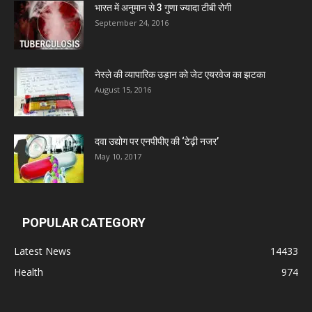
Admac Group Companies
भारत में अनुमान से 3 गुणा ज्यादा टीबी रोगी
September 24, 2016
Deep Shree Pharmaceuticals
नेस्ले की व्यापारिक उड़ान को जेट एयरवेज का झटका
Zumentes Healthcare
August 15, 2016
Digital Vision
दवा उद्योग पर एनपीपीए की ‘टेढ़ी नजर’
May 10, 2017
Sat Jinda Kalyana Pharmacy
Carewell Ayurveda
POPULAR CATEGORY
Latest News
14433
A.S. Pharmaceuticals
Health
974
Zimalaya Drug Pvt. Ltd