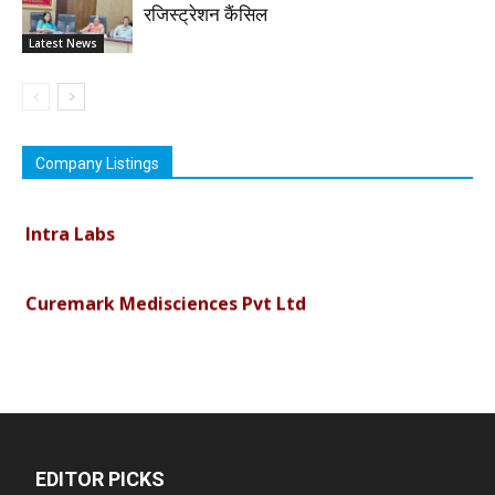
रजिस्ट्रेशन कैंसिल
Latest News
Vimson Derma1
Company Listings
Intra Labs
Curemark Medisciences Pvt Ltd
Biolife Technologies
Dava India
EDITOR PICKS