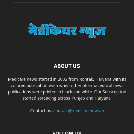
Dr. Madhukar Pharmaceuticals (P) Ltd
Dr. D Pharma
Dr. Alson Laboratories Private Limited
ABOUT US
Domagk Smith Labs Pvt Ltd
Medicare news started in 2002 from Rohtak, Haryana with its
colored publication even when other pharmaceutical news
publications were printed in black and white. Our Subscription
Diya Healthcare Private Limited
started spreading across Punjab and Haryana.
Contact us:
contact@medicarenews.in
Divit Nutraceuticals Pvt. Ltd.
Divine Savior Pvt Ltd
FOLLOW US