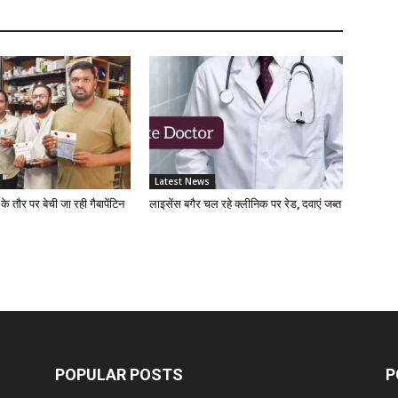
D
D
D
D
Latest News
 के तौर पर बेची जा रही गैबापेंटिन
लाइसेंस बगैर चल रहे क्लीनिक पर रेड, दवाएं जब्त
D
D
D
POPULAR POSTS
P
D