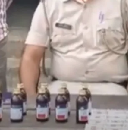
L
A
D
Z
D
S
C