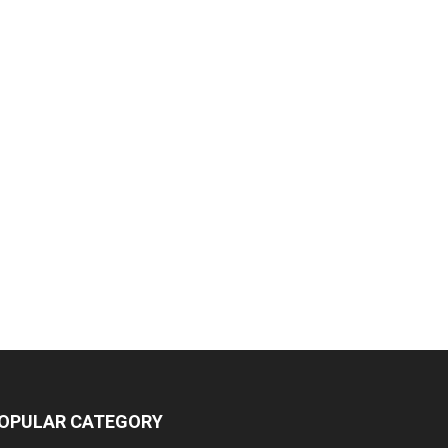
ivit Nutraceuticals Pvt. Ltd.
ivine Savior Pvt Ltd
ivine Pharma
ivine Healthcare
ial Pharmaceuticals Pvt Ltd
hara Pharmaceuticals
ey's Medical Stores Limited
OPULAR CATEGORY
ewcare Concept Pvt. Ltd