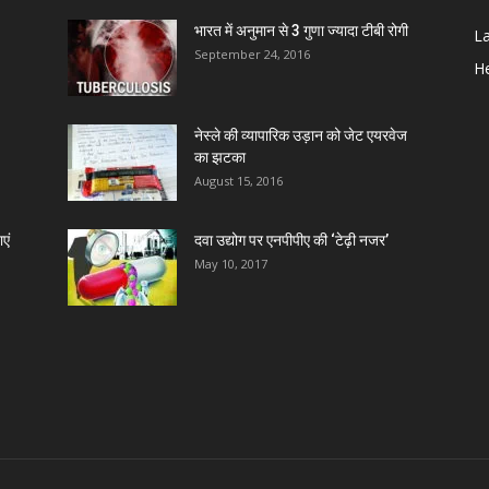
भारत में अनुमान से 3 गुणा ज्यादा टीबी रोगी
L
September 24, 2016
D
He
D
नेस्ले की व्यापारिक उड़ान को जेट एयरवेज
P
का झटका
August 15, 2016
D
एं
दवा उद्योग पर एनपीपीए की ‘टेढ़ी नजर’
May 10, 2017
D
D
D