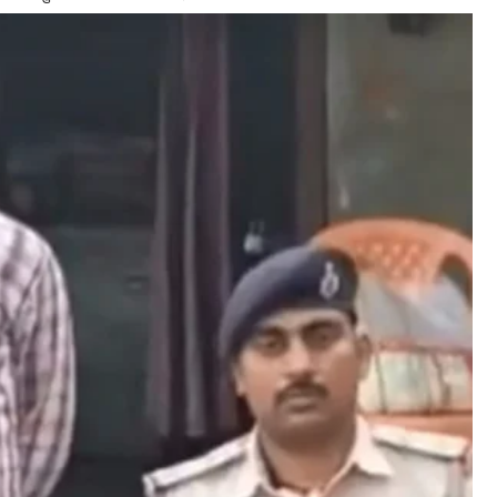
D
I
B
M
M
L
N
W