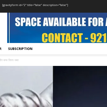
[gravityform id="2" title="false" description="false"]
R
SUBSCRIPTION
 और कफ सिरप जब्त