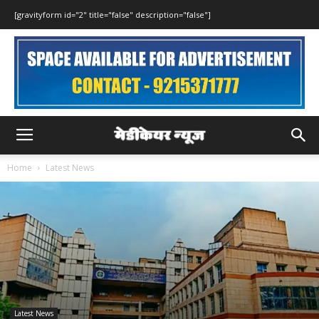
[gravityform id="2" title="false" description="false"]
Home
Latest News
Latest News