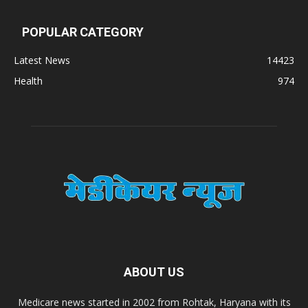
Sat Jinda Kalyana Pharmacy
POPULAR CATEGORY
Latest News
14423
Carewell Ayurveda
Health
974
A.S. Pharmaceuticals
Zimalaya Drug Pvt. Ltd
Dr. Madhukar Pharmaceuticals (P) Ltd
Dr. D Pharma
ABOUT US
Dr. Alson Laboratories Private Limited
Medicare news started in 2002 from Rohtak, Haryana with its