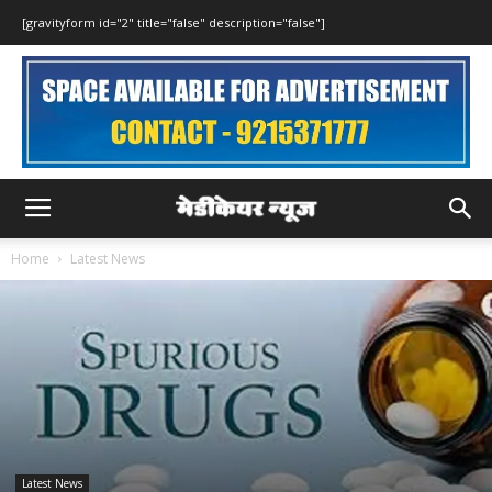
[gravityform id="2" title="false" description="false"]
Home
Latest News
Latest News