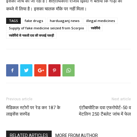
इसकी जांच की जा रही है। क्षेत्राधिकारी राजीव द्विवेदी ने बताया कि गाड़ी को
कब्जे में लिया है। इसका चालक मौके पर नहीं मिला।
TAGS
fake drugs
harduaganj news
illegal medicines
Supply of fake medicine seized from Scorpio
स्कोर्पियो
स्कोर्पियो से नकली दवा की सप्लाई पकड़ी
Previous article
Next article
मेडिकल स्टोरों पर रेड कर 187 के
एंटीबायोटिक दवा एफरोपोर्ट-50 व
लाइसेंस सस्पेंड
मेटलिन 250 टैबलेट जांच में फेल
RELATED ARTICLES
MORE FROM AUTHOR