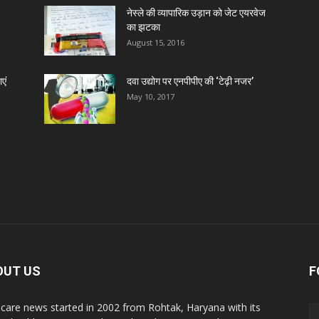
नेस्ले की व्यापारिक उड़ान को जेट एयरवेज
का झटका
D
August 15, 2016
एं
दवा उद्योग पर एनपीपीए की ‘टेढ़ी नजर’
D
May 10, 2017
D
D
D
D
OUT US
F
care news started in 2002 from Rohtak, Haryana with its
D