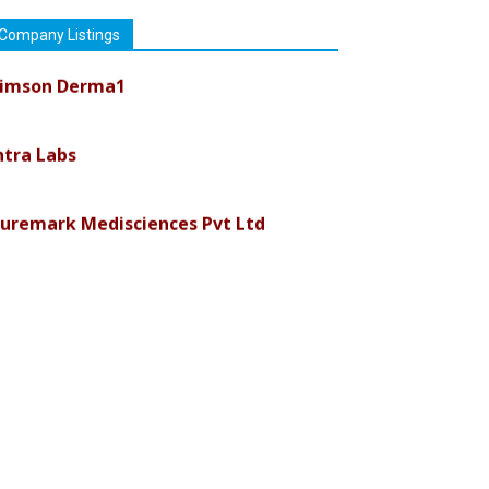
Company Listings
imson Derma1
ntra Labs
uremark Medisciences Pvt Ltd
iolife Technologies
ava India
nvision Pharma Limited
en Pharmaceuticals