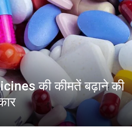
ines की कीमतें बढ़ाने की
रकार