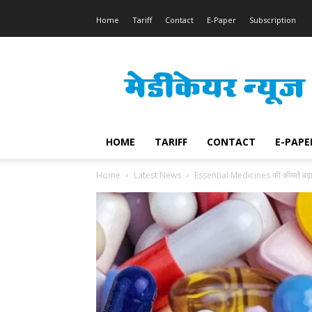
Home
Tariff
Contact
E-Paper
Subscription
Medicare
News
HOME
TARIFF
CONTACT
E-PAPE
Home
Latest News
Essential Medicines की कीमतें बढ़ा