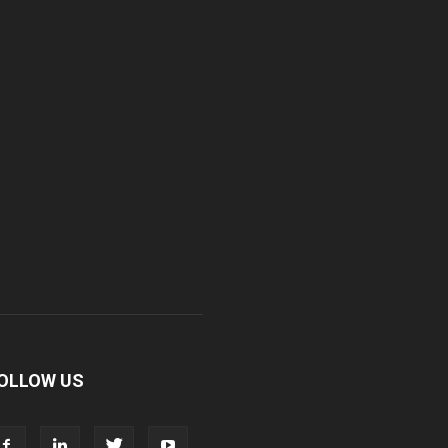
r. D Pharma
r. Alson Laboratories Private Limited
omagk Smith Labs Pvt Ltd
iya Healthcare Private Limited
ivit Nutraceuticals Pvt. Ltd.
ivine Savior Pvt Ltd
OLLOW US
ivine Pharma