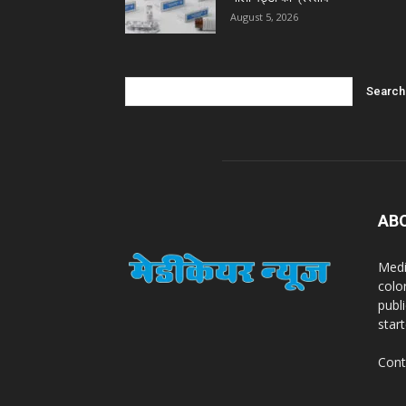
August 5, 2026
AB
Medi
colo
publ
star
Cont