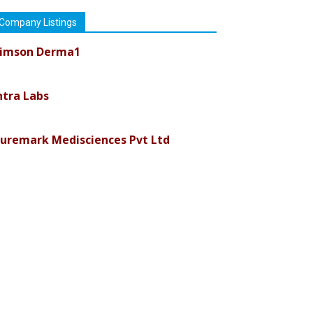
Company Listings
imson Derma1
ntra Labs
uremark Medisciences Pvt Ltd
iolife Technologies
ava India
nvision Pharma Limited
en Pharmaceuticals