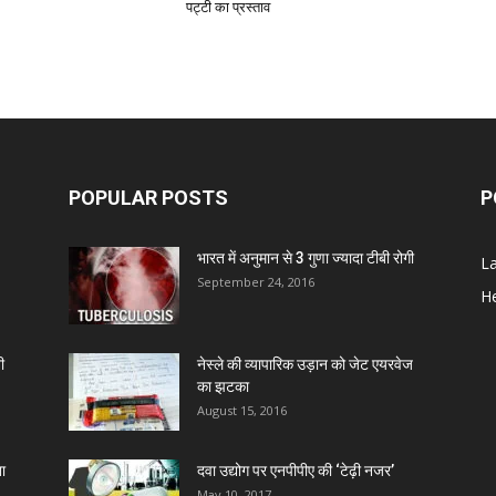
पट्टी का प्रस्ताव
Z
D
POPULAR POSTS
P
S
भारत में अनुमान से 3 गुणा ज्यादा टीबी रोगी
L
C
September 24, 2016
He
A
ी
नेस्ले की व्यापारिक उड़ान को जेट एयरवेज
का झटका
August 15, 2016
Z
ा
दवा उद्योग पर एनपीपीए की ‘टेढ़ी नजर’
D
May 10, 2017