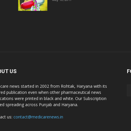
D
D
D
D
OUT US
F
care news started in 2002 from Rohtak, Haryana with its
D
red publication even when other pharmaceutical news
ications were printed in black and white. Our Subscription
ted spreading across Punjab and Haryana.
D
act us:
contact@medicarenews.in
D