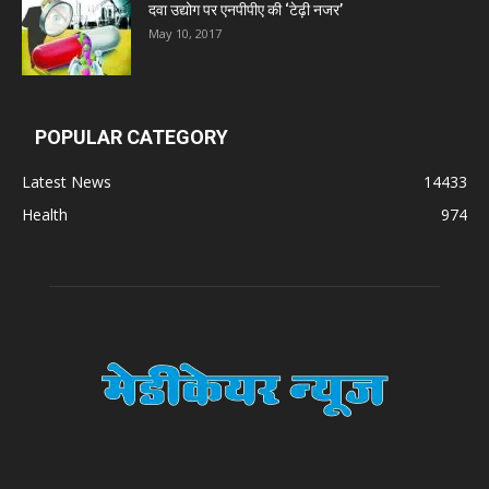
दवा उद्योग पर एनपीपीए की ‘टेढ़ी नजर’
Digital Vision
May 10, 2017
Sat Jinda Kalyana Pharmacy
POPULAR CATEGORY
Carewell Ayurveda
Latest News
14433
Health
974
A.S. Pharmaceuticals
Zimalaya Drug Pvt. Ltd
Dr. Madhukar Pharmaceuticals (P) Ltd
Dr. D Pharma