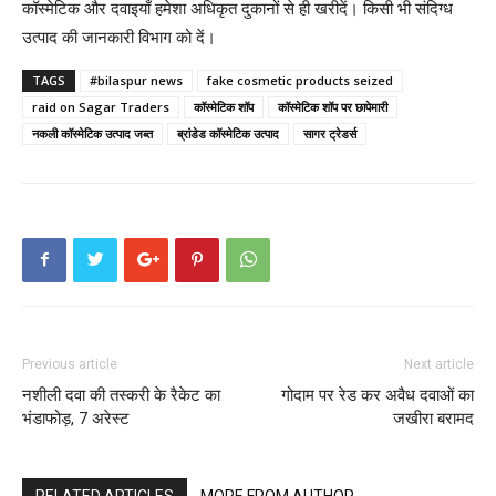
कॉस्मेटिक और दवाइयाँ हमेशा अधिकृत दुकानों से ही खरीदें। किसी भी संदिग्ध
उत्पाद की जानकारी विभाग को दें।
TAGS
#bilaspur news
fake cosmetic products seized
raid on Sagar Traders
कॉस्मेटिक शॉप
कॉस्मेटिक शॉप पर छापेमारी
नकली कॉस्मेटिक उत्पाद जब्त
ब्रांडेड कॉस्मेटिक उत्पाद
सागर ट्रेडर्स
Previous article
Next article
नशीली दवा की तस्करी के रैकेट का
गोदाम पर रेड कर अवैध दवाओं का
भंडाफोड़, 7 अरेस्ट
जखीरा बरामद
RELATED ARTICLES
MORE FROM AUTHOR