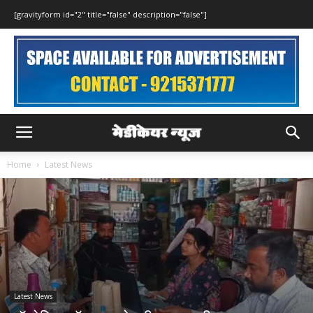
[gravityform id="2" title="false" description="false"]
Home
Latest News
Latest News