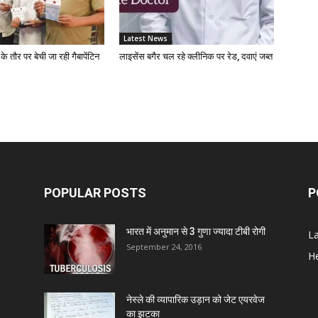
A
Latest News
D
 के तौर पर बेची जा रही गैबापेंटिन
लाइसेंस बगैर चल रहे क्लीनिक पर रेड, दवाएं जब्त
Z
D
S
POPULAR POSTS
P
C
भारत में अनुमान से 3 गुणा ज्यादा टीबी रोगी
L
September 24, 2016
He
A
नेस्ले की व्यापारिक उड़ान को जेट एयरवेज
का झटका
Z