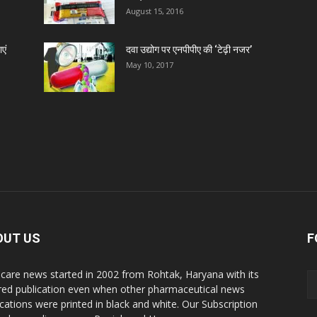
August 15, 2016
D
एं
दवा उद्योग पर एनपीपीए की ‘टेढ़ी नजर’
May 10, 2017
D
D
D
D
OUT US
F
D
care news started in 2002 from Rohtak, Haryana with its
red publication even when other pharmaceutical news
ications were printed in black and white. Our Subscription
D