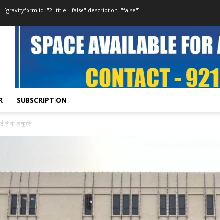
[gravityform id="2" title="false" description="false"]
R
SUBSCRIPTION
ट ने दी अनुमति