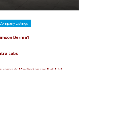
Company Listings
imson Derma1
ntra Labs
uremark Medisciences Pvt Ltd
iolife Technologies
ava India
nvision Pharma Limited