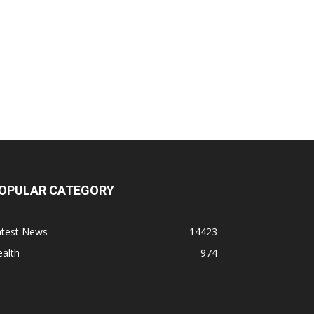
dmac Group Companies
eep Shree Pharmaceuticals
umentes Healthcare
igital Vision
at Jinda Kalyana Pharmacy
OPULAR CATEGORY
arewell Ayurveda
atest News
14423
alth
974
.S. Pharmaceuticals
imalaya Drug Pvt. Ltd