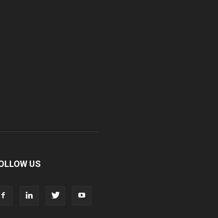
r. Madhukar Pharmaceuticals (P) Ltd
r. D Pharma
r. Alson Laboratories Private Limited
omagk Smith Labs Pvt Ltd
iya Healthcare Private Limited
OLLOW US
ivit Nutraceuticals Pvt. Ltd.
ivine Savior Pvt Ltd