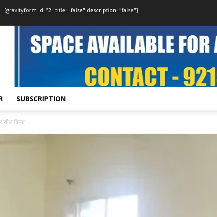
[gravityform id="2" title="false" description="false"]
R
SUBSCRIPTION
कर सील किया