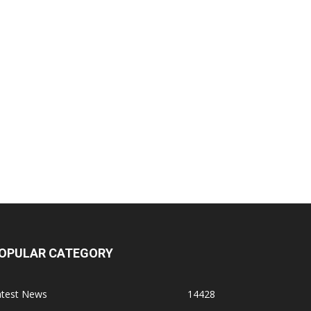
dmac Group Companies
eep Shree Pharmaceuticals
umentes Healthcare
igital Vision
at Jinda Kalyana Pharmacy
arewell Ayurveda
OPULAR CATEGORY
.S. Pharmaceuticals
atest News
14428