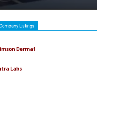
Company Listings
imson Derma1
ntra Labs
uremark Medisciences Pvt Ltd
iolife Technologies
ava India