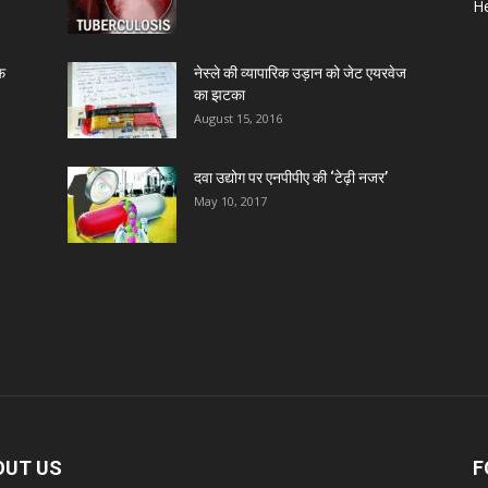
He
Z
ाफ
नेस्ले की व्यापारिक उड़ान को जेट एयरवेज
D
का झटका
August 15, 2016
D
दवा उद्योग पर एनपीपीए की ‘टेढ़ी नजर’
May 10, 2017
D
D
D
D
OUT US
F