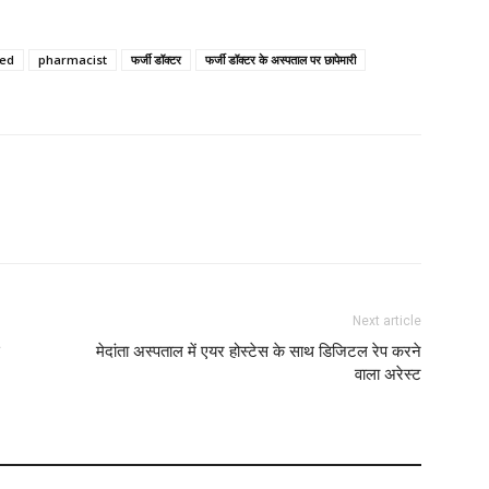
I
led
pharmacist
फर्जी डॉक्टर
फर्जी डॉक्टर के अस्पताल पर छापेमारी
B
M
M
L
N
Next article
मेदांता अस्पताल में एयर होस्टेस के साथ डिजिटल रेप करने
W
वाला अरेस्ट
L