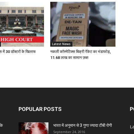
A
D
Z
Latest News
स में 30 डॉक्टरों के खिलाफ
नकली कॉस्मेटिक्स बिक्री रैकेट का भंडाफोड़,
11.68 लाख का सामान ज़ब्त
D
S
C
POPULAR POSTS
P
A
के
भारत में अनुमान से 3 गुणा ज्यादा टीबी रोगी
L
September 24, 2016