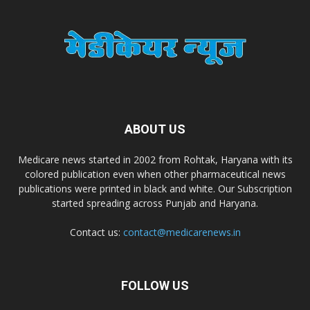
Dr. Madhukar Pharmaceuticals (P) Ltd
Dr. D Pharma
Dr. Alson Laboratories Private Limited
ABOUT US
Medicare news started in 2002 from Rohtak, Haryana with its
Domagk Smith Labs Pvt Ltd
colored publication even when other pharmaceutical news
publications were printed in black and white. Our Subscription
started spreading across Punjab and Haryana.
Diya Healthcare Private Limited
Contact us:
contact@medicarenews.in
Divit Nutraceuticals Pvt. Ltd.
FOLLOW US
Divine Savior Pvt Ltd