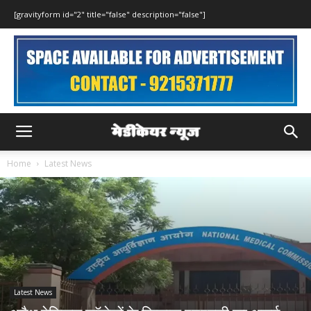
[gravityform id="2" title="false" description="false"]
Home
Latest News
Latest News