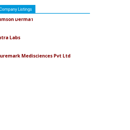
Company Listings
imson Derma1
ntra Labs
uremark Medisciences Pvt Ltd
iolife Technologies
ava India
nvision Pharma Limited
en Pharmaceuticals