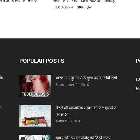
स में 30 डॉक्टरों के खिलाफ
नकली कॉस्मेटिक्स बिक्री रैकेट का भंडाफोड़,
11.68 लाख का सामान ज़ब्त
D
D
D
POPULAR POSTS
P
D
के
भारत में अनुमान से 3 गुणा ज्यादा टीबी रोगी
L
September 24, 2016
He
D
ाफ
नेस्ले की व्यापारिक उड़ान को जेट एयरवेज
D
का झटका
August 15, 2016
D
दवा उद्योग पर एनपीपीए की ‘टेढ़ी नजर’