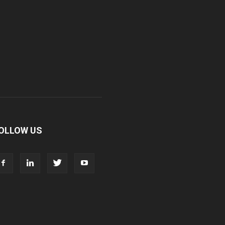
ivine Healthcare
ial Pharmaceuticals Pvt Ltd
hara Pharmaceuticals
ey's Medical Stores Limited
OLLOW US
ewcare Concept Pvt. Ltd
erma Care India Pvt. Ltd.
enizen Pharmaceuticals (India)
rivate Limited