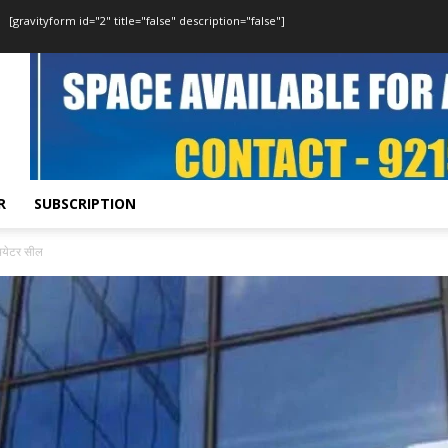
[gravityform id="2" title="false" description="false"]
R
SUBSCRIPTION
थियेटर सील