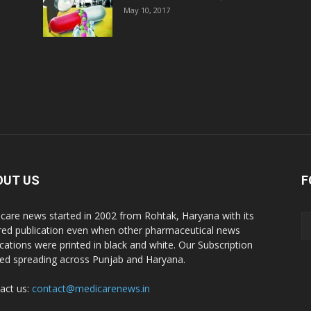
May 10, 2017
D
D
D
D
OUT US
F
D
care news started in 2002 from Rohtak, Haryana with its
red publication even when other pharmaceutical news
D
ications were printed in black and white. Our Subscription
ted spreading across Punjab and Haryana.
D
act us:
contact@medicarenews.in
P