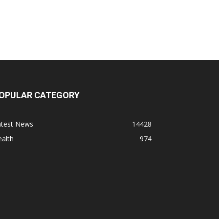
r. D Pharma
r. Alson Laboratories Private Limited
omagk Smith Labs Pvt Ltd
OPULAR CATEGORY
iya Healthcare Private Limited
atest News
14428
alth
974
ivit Nutraceuticals Pvt. Ltd.
ivine Savior Pvt Ltd
ivine Pharma