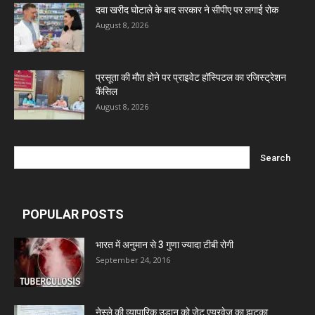
दवा खरीद घोटाले के बाद सरकार ने सीपीए पर लगाई रोक
Ben Pharmaceuticals
August 8, 2026
Marxx Pharma
प्रसूता की मौत होने पर प्राइवेट हॉस्पिटल का रजिस्ट्रेशन
कैंसिल
Mcneil & Argus Pharmaceuticals Limited
August 8, 2026
Nitin Lifesciences Ltd.
Wamika Pharmaceuticals Pvt. Ltd.
POPULAR POSTS
Leeford Healthcare Ltd
भारत में अनुमान से 3 गुणा ज्यादा टीबी रोगी
September 24, 2016
Admac Group Companies
नेस्ले की व्यापारिक उड़ान को जेट एयरवेज का झटका