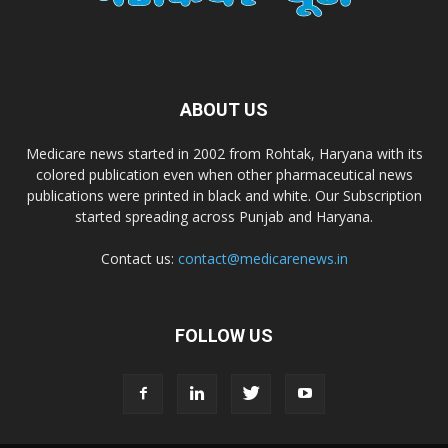
Dr. Madhukar Pharmaceuticals (P) Ltd
Dr. D Pharma
ABOUT US
Dr. Alson Laboratories Private Limited
Medicare news started in 2002 from Rohtak, Haryana with its
colored publication even when other pharmaceutical news
Domagk Smith Labs Pvt Ltd
publications were printed in black and white. Our Subscription
started spreading across Punjab and Haryana.
Diya Healthcare Private Limited
Contact us:
contact@medicarenews.in
Divit Nutraceuticals Pvt. Ltd.
FOLLOW US
Divine Savior Pvt Ltd
Divine Pharma