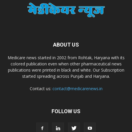
Dr. Madhukar Pharmaceuticals (P) Ltd
Dr. D Pharma
Dr. Alson Laboratories Private Limited
ABOUT US
Domagk Smith Labs Pvt Ltd
Medicare news started in 2002 from Rohtak, Haryana with its
colored publication even when other pharmaceutical news
publications were printed in black and white. Our Subscription
Diya Healthcare Private Limited
started spreading across Punjab and Haryana.
Contact us:
contact@medicarenews.in
Divit Nutraceuticals Pvt. Ltd.
FOLLOW US
Divine Savior Pvt Ltd
Divine Pharma