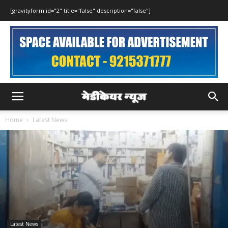
[gravityform id="2" title="false" description="false"]
Home
Latest News
Latest News