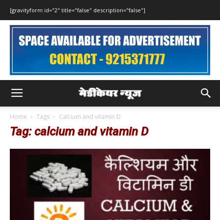
[gravityform id="2" title="false" description="false"]
Home
Tags
Calcium and vitamin D
Tag: calcium and vitamin D