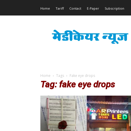
Home
Tariff
Contact
E-Paper
Subscription
Medicare
News
Home
Tags
Fake eye drops
Tag: fake eye drops