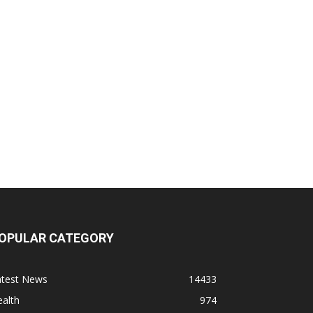
OPULAR CATEGORY
atest News
14433
alth
974