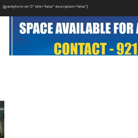
[gravityform id="2" title="false" description="false"]