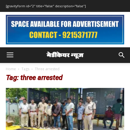
[gravityform id="2" title="false" description="false"]
Home
Tags
Three arrested
Tag: three arrested