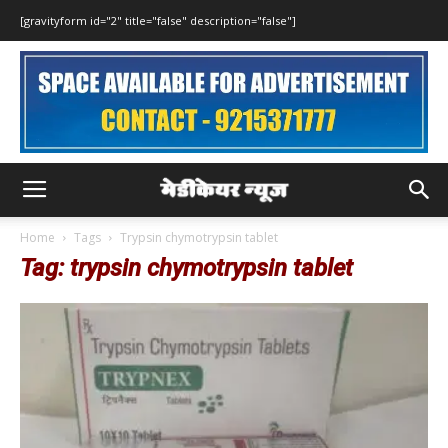
[gravityform id="2" title="false" description="false"]
Home
Tags
Trypsin chymotrypsin tablet
Tag: trypsin chymotrypsin tablet