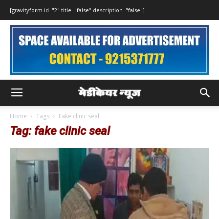
[gravityform id="2" title="false" description="false"]
Home
Tags
Fake clinic seal
Tag: fake clinic seal