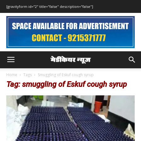
[gravityform id="2" title="false" description="false"]
Home
Tags
Smuggling of Eskuf cough syrup
Tag: smuggling of Eskuf cough syrup