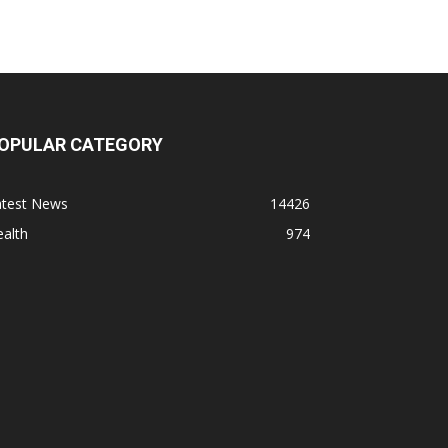
OPULAR CATEGORY
atest News
14426
alth
974