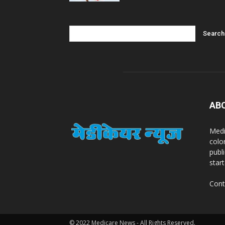
AB
Medi
colo
publ
star
Cont
© 2022 Medicare News - All Rights Reserved.