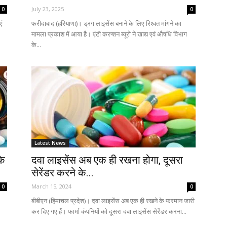
July 23, 2025
0
0
ं
फरीदाबाद (हरियाणा)। ड्रग लाइसेंस बनाने के लिए रिश्वत मांगने का
.
मामला प्रकाश में आया है। एंटी करप्शन ब्यूरो ने खाद्य एवं औषधि विभाग
के...
Latest News
के
दवा लाइसेंस अब एक ही रखना होगा, दूसरा
सेरेंडर करने के...
March 15, 2024
0
0
बीबीएन (हिमाचल प्रदेश)। दवा लाइसेंस अब एक ही रखने के फरमान जारी
कर दिए गए हैं। फार्मा कंपनियों को दूसरा दवा लाइसेंस सेरेंडर करना...