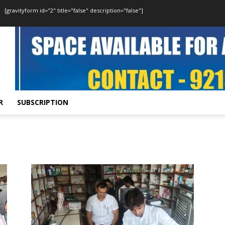
[gravityform id="2" title="false" description="false"]
R
SUBSCRIPTION