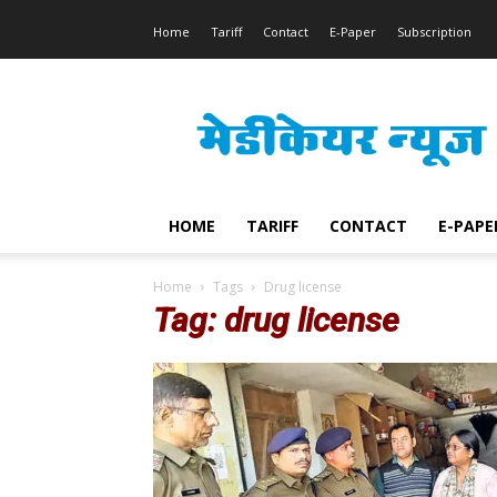
Home
Tariff
Contact
E-Paper
Subscription
Medicare
News
HOME
TARIFF
CONTACT
E-PAPE
Home
Tags
Drug license
Tag: drug license