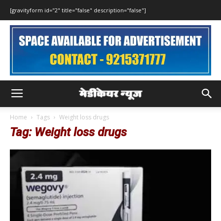
[gravityform id="2" title="false" description="false"]
Home
Tags
Weight loss drugs
Tag: Weight loss drugs