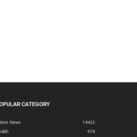
OPULAR CATEGORY
atest News
14423
alth
974