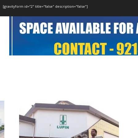
[gravityform id="2" title="false" description="false"]