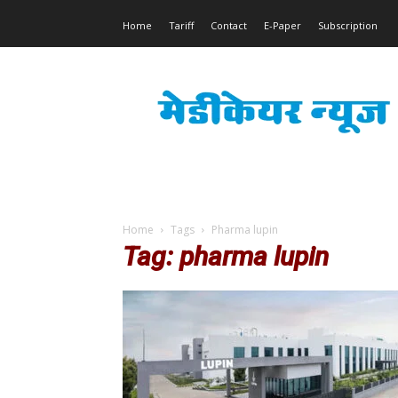
Home
Tariff
Contact
E-Paper
Subscription
Medicare
News
Home
Tags
Pharma lupin
Tag: pharma lupin