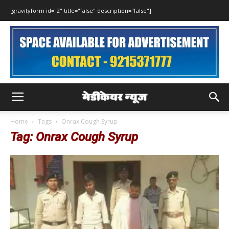
[gravityform id="2" title="false" description="false"]
Home
Tags
Onrax Cough Syrup
Tag: Onrax Cough Syrup