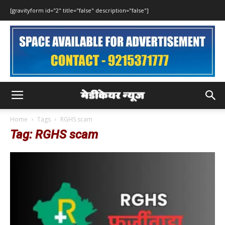
[gravityform id="2" title="false" description="false"]
Home
Tags
RGHS scam
Tag: RGHS scam