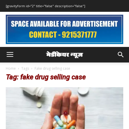
[gravityform id="2" title="false" description="false"]
Home
Tags
Fake drug selling case
Tag: fake drug selling case