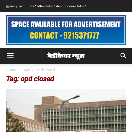
[gravityform id="2" title="false" description="false"]
Home
Tags
Opd closed
Tag: opd closed