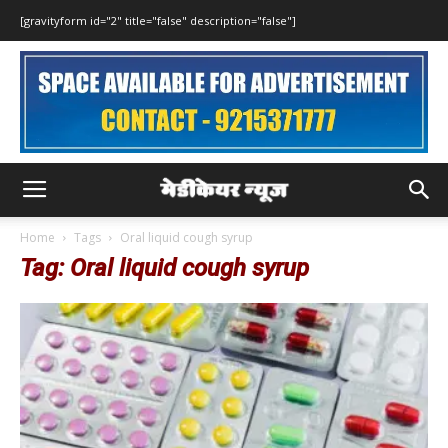
[gravityform id="2" title="false" description="false"]
Home
Tags
Oral liquid cough syrup
Tag: Oral liquid cough syrup