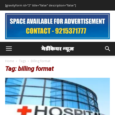
[gravityform id="2" title="false" description="false"]
Home
Tags
Billing format
Tag: billing format