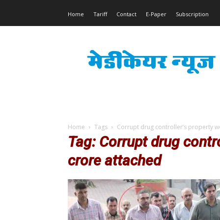
Home
Tariff
Contact
E-Paper
Subscription
Medicare
News
Home
Tags
Corrupt drug controller’s property w
Tag: Corrupt drug contr
crore attached