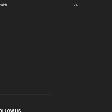
alth
974
OLLOW US