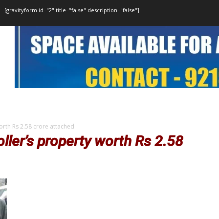
[gravityform id="2" title="false" description="false"]
orth Rs 2.58 crore attached
oller’s property worth Rs 2.58