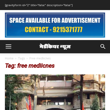
[gravityform id="2" title="false" description="false"]
Home
Tags
Free mediicnes
Tag: free mediicnes