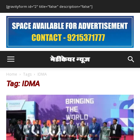
[gravityform id="2" title="false" description="false"]
Home
Tags
IDMA
Tag: IDMA