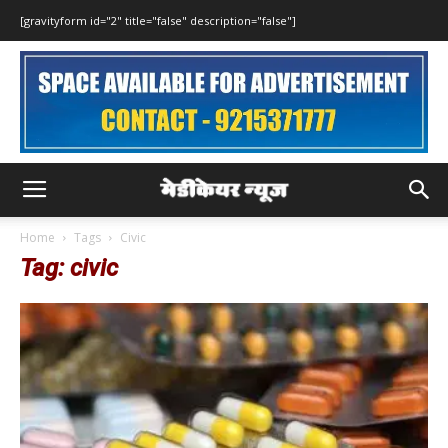
[gravityform id="2" title="false" description="false"]
Home
Tags
Civic
Tag: civic