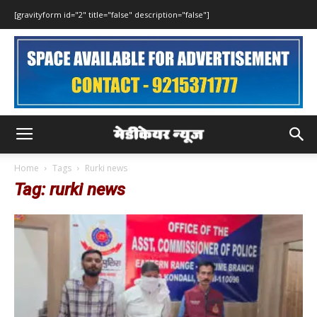
[gravityform id="2" title="false" description="false"]
Home
Tags
Rurki news
Tag: rurki news