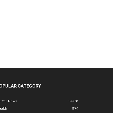
OPULAR CATEGORY
atest News
14428
alth
974