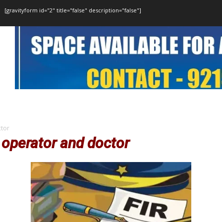
[gravityform id="2" title="false" description="false"]
ctor
l operator and doctor