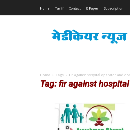
Home
Tariff
Contact
E-Paper
Subscription
Medicare
News
Home
Tags
Fir against hospital operator and do
Tag: fir against hospita