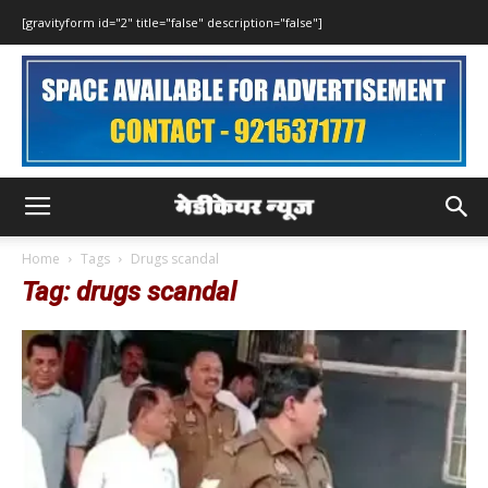
[gravityform id="2" title="false" description="false"]
Home
Tags
Drugs scandal
Tag: drugs scandal