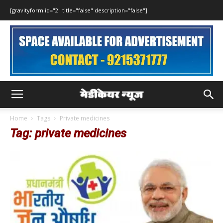
[gravityform id="2" title="false" description="false"]
Home
Tags
Private medicines
Tag: private medicines