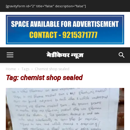
[gravityform id="2" title="false" description="false"]
Home
Tags
Chemist shop sealed
Tag: chemist shop sealed