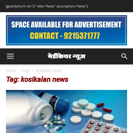
[gravityform id="2" title="false" description="false"]
Home
Tags
Kosikalan news
Tag: kosikalan news