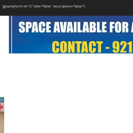
[gravityform id="2" title="false" description="false"]