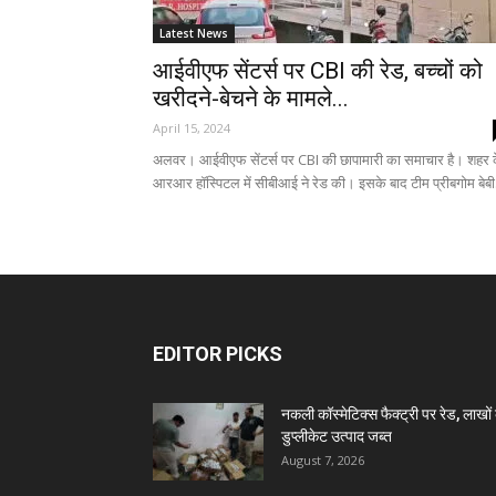
Latest News
आईवीएफ सेंटर्स पर CBI की रेड, बच्चों को
खरीदने-बेचने के मामले...
April 15, 2024
अलवर। आईवीएफ सेंटर्स पर CBI की छापामारी का समाचार है। शहर 
आरआर हॉस्पिटल में सीबीआई ने रेड की। इसके बाद टीम प्रीबगोम बेबी.
EDITOR PICKS
नकली कॉस्मेटिक्स फैक्ट्री पर रेड, लाखों 
डुप्लीकेट उत्पाद जब्त
August 7, 2026