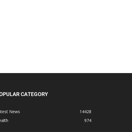
OPULAR CATEGORY
atest News
14428
alth
974