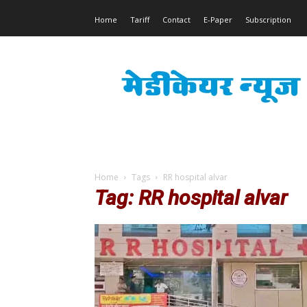
Home
Tariff
Contact
E-Paper
Subscription
Medicare
News
Home
Tags
RR hospital alvar
Tag: RR hospital alvar